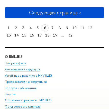
Следующая страница
1
2
3
4
5
6
7
8
9
10
11
12
13
14
15
16
17
18
19
...
32
О ВЫШКЕ
ОБ
Цифры и факты
Ли
Руководство и структура
Дов
Устойчивое развитие в НИУ ВШЭ
Ол
Преподаватели и сотрудники
При
Корпуса и общежития
Вы
Закупки
При
Обращения граждан в НИУ ВШЭ
Ас
Фонд целевого капитала
До