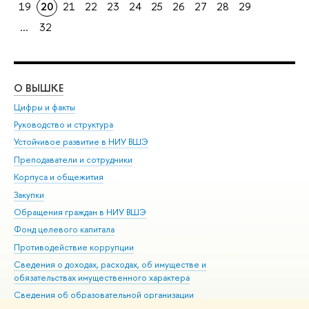
19
20
21
22
23
24
25
26
27
28
29
...
32
О ВЫШКЕ
ОБ
Цифры и факты
Ли
Руководство и структура
Дов
Устойчивое развитие в НИУ ВШЭ
Ол
Преподаватели и сотрудники
При
Корпуса и общежития
Вы
Закупки
При
Обращения граждан в НИУ ВШЭ
Ас
Фонд целевого капитала
До
Противодействие коррупции
Цен
Сведения о доходах, расходах, об имуществе и
Би
обязательствах имущественного характера
Об
Сведения об образовательной организации
Обр