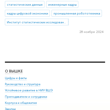
статистические данные
инженерные кадры
кадры цифровой экономики
промышленная робототехника
Институт статистических исследований и экономики знаний
28 ноября 2024
О ВЫШКЕ
ОБ
Цифры и факты
Ли
Руководство и структура
Дов
Устойчивое развитие в НИУ ВШЭ
Ол
Преподаватели и сотрудники
При
Корпуса и общежития
Вы
Закупки
При