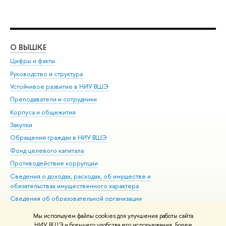
О ВЫШКЕ
ОБ
Цифры и факты
Ли
Руководство и структура
Дов
Устойчивое развитие в НИУ ВШЭ
Ол
Преподаватели и сотрудники
При
Корпуса и общежития
Вы
Закупки
При
Обращения граждан в НИУ ВШЭ
Ас
Фонд целевого капитала
До
Противодействие коррупции
Цен
Сведения о доходах, расходах, об имуществе и
Би
обязательствах имущественного характера
Об
Сведения об образовательной организации
Обр
Людям с ограниченными возможностями здоровья
Мы используем файлы cookies для улучшения работы сайта
Единая платежная страница
НИУ ВШЭ и большего удобства его использования. Более