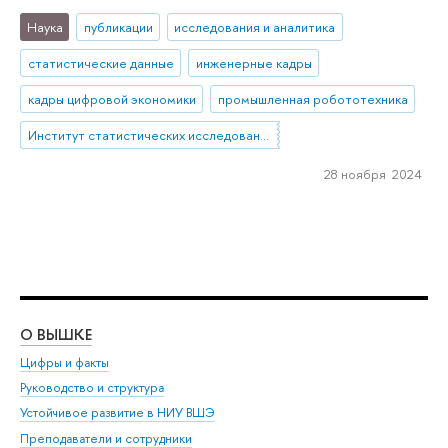
Наука
публикации
исследования и аналитика
статистические данные
инженерные кадры
кадры цифровой экономики
промышленная робототехника
Институт статистических исследований и экономики знаний
28 ноября 2024
О ВЫШКЕ
ОБ
Цифры и факты
Ли
Руководство и структура
Дов
Устойчивое развитие в НИУ ВШЭ
Ол
Преподаватели и сотрудники
При