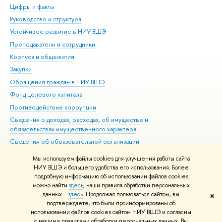
Цифры и факты
Ли
Руководство и структура
Дов
Устойчивое развитие в НИУ ВШЭ
Ол
Преподаватели и сотрудники
При
Корпуса и общежития
Вы
Закупки
При
Обращения граждан в НИУ ВШЭ
Ас
Фонд целевого капитала
До
Противодействие коррупции
Цен
Сведения о доходах, расходах, об имуществе и
Би
обязательствах имущественного характера
Об
Сведения об образовательной организации
Обр
Людям с ограниченными возможностями здоровья
Мы используем файлы cookies для улучшения работы сайта
Единая платежная страница
НИУ ВШЭ и большего удобства его использования. Более
подробную информацию об использовании файлов cookies
Работа в Вышке
можно найти
здесь
, наши правила обработки персональных
данных –
здесь
. Продолжая пользоваться сайтом, вы
✖
Редактору
подтверждаете, что были проинформированы об
© НИУ ВШЭ 1993–2026
Адреса и контакты
Условия использования
использовании файлов cookies сайтом НИУ ВШЭ и согласны
с нашими правилами обработки персональных данных. Вы
материалов
Политика конфиденциальности
Карта сайта