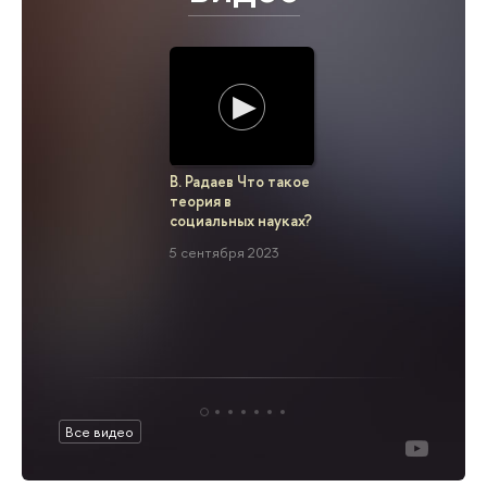
В. Радаев Что такое
Т. Нести
теория в
Психоло
социальных науках?
механиз
экономи
5 сентября 2023
оптимизм
условиях
11 апреля
Все видео