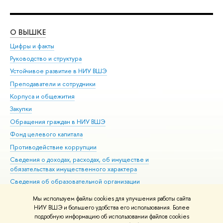
О ВЫШКЕ
ОБ
Цифры и факты
Ли
Руководство и структура
Дов
Устойчивое развитие в НИУ ВШЭ
Ол
Преподаватели и сотрудники
При
Корпуса и общежития
Вы
Закупки
При
Обращения граждан в НИУ ВШЭ
Ас
Фонд целевого капитала
До
Противодействие коррупции
Цен
Сведения о доходах, расходах, об имуществе и
Би
обязательствах имущественного характера
Об
Сведения об образовательной организации
Обр
Людям с ограниченными возможностями здоровья
Мы используем файлы cookies для улучшения работы сайта
Единая платежная страница
НИУ ВШЭ и большего удобства его использования. Более
подробную информацию об использовании файлов cookies
Работа в Вышке