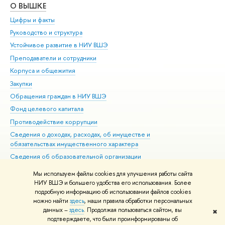
О ВЫШКЕ
ОБ
Цифры и факты
Ли
Руководство и структура
Дов
Устойчивое развитие в НИУ ВШЭ
Ол
Преподаватели и сотрудники
При
Корпуса и общежития
Вы
Закупки
При
Обращения граждан в НИУ ВШЭ
Ас
Фонд целевого капитала
До
Противодействие коррупции
Цен
Сведения о доходах, расходах, об имуществе и
Би
обязательствах имущественного характера
Об
Сведения об образовательной организации
Обр
Людям с ограниченными возможностями здоровья
Мы используем файлы cookies для улучшения работы сайта
Единая платежная страница
НИУ ВШЭ и большего удобства его использования. Более
подробную информацию об использовании файлов cookies
Работа в Вышке
можно найти
здесь
, наши правила обработки персональных
данных –
здесь
. Продолжая пользоваться сайтом, вы
✖
Редактору
подтверждаете, что были проинформированы об