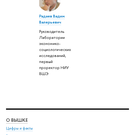
Радаев Вадим
Валерьевич
Руководитель
Лаборатории
экономико-
социологических
исследований,
первый
проректор НИУ
ВШЭ
О ВЫШКЕ
ОБ
Цифры и факты
Ли