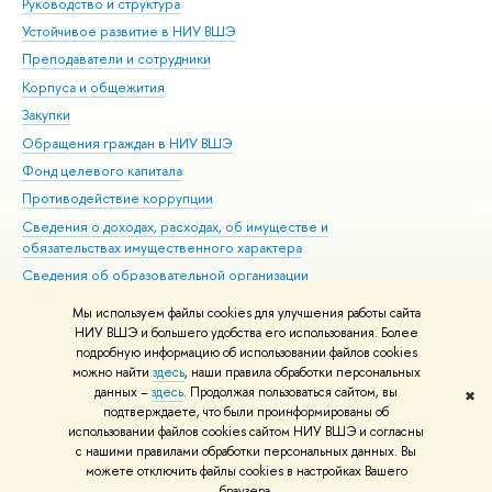
Руководство и структура
Дов
Устойчивое развитие в НИУ ВШЭ
Ол
Преподаватели и сотрудники
При
Корпуса и общежития
Вы
Закупки
При
Обращения граждан в НИУ ВШЭ
Ас
Фонд целевого капитала
До
Противодействие коррупции
Цен
Сведения о доходах, расходах, об имуществе и
Би
обязательствах имущественного характера
Об
Сведения об образовательной организации
Обр
Людям с ограниченными возможностями здоровья
Мы используем файлы cookies для улучшения работы сайта
Единая платежная страница
НИУ ВШЭ и большего удобства его использования. Более
подробную информацию об использовании файлов cookies
Работа в Вышке
можно найти
здесь
, наши правила обработки персональных
данных –
здесь
. Продолжая пользоваться сайтом, вы
✖
Редактору
подтверждаете, что были проинформированы об
© НИУ ВШЭ 1993–2026
Адреса и контакты
Условия использования
использовании файлов cookies сайтом НИУ ВШЭ и согласны
с нашими правилами обработки персональных данных. Вы
материалов
Политика конфиденциальности
Карта сайта
можете отключить файлы cookies в настройках Вашего
Шрифты HSE Sans и HSE Slab разработаны в
Школе дизайна НИУ ВШЭ
браузера.