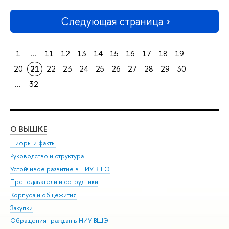
Следующая страница
1
...
11
12
13
14
15
16
17
18
19
20
21
22
23
24
25
26
27
28
29
30
...
32
О ВЫШКЕ
ОБ
Цифры и факты
Ли
Руководство и структура
Дов
Устойчивое развитие в НИУ ВШЭ
Ол
Преподаватели и сотрудники
При
Корпуса и общежития
Вы
Закупки
При
Обращения граждан в НИУ ВШЭ
Ас