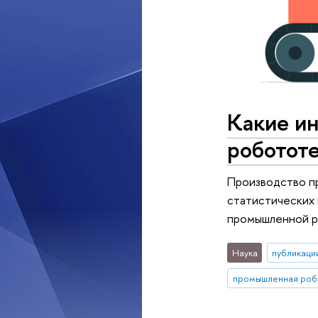
Какие и
роботот
Производство пр
статистических 
промышленной р
Наука
публикаци
промышленная роб