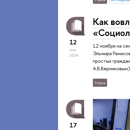
Как вов
«Социол
12
12 ноября на се
ноя
Эльмира Рамисов
2024
простых граждан
А.В.Верниковым)
Наука
17