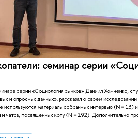
копатели: семинар серии «Соц
минаре серии «Социология рынков» Даниил Хомченко, сту
вых и опросных данных», рассказал о своем исследовании 
те используются материалы собранных интервью (N = 13) 
п и чатов, посвященных копу (N = 192). Дополнительно пр
ния и аналитика