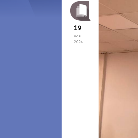
19
ноя
2024