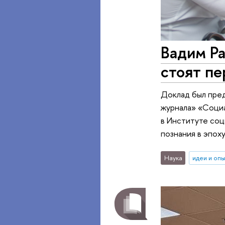
Вадим Ра
стоят п
Доклад был пред
журнала» «Социа
в Институте со
познания в эпох
Наука
идеи и оп