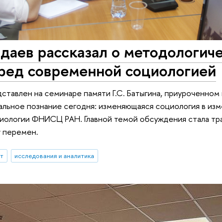
даев рассказал о методологич
еред современной социологией
ставлен на семинаре памяти Г.С. Батыгина, приуроченно
льное познание сегодня: изменяющаяся социология в из
циологии ФНИСЦ РАН. Главной темой обсуждения стала т
у перемен.
ыт
исследования и аналитика