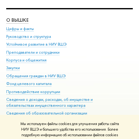
О ВЫШКЕ
ОБ
Цифры и факты
Ли
Руководство и структура
Дов
Устойчивое развитие в НИУ ВШЭ
Ол
Преподаватели и сотрудники
При
Корпуса и общежития
Вы
Закупки
При
Обращения граждан в НИУ ВШЭ
Ас
Фонд целевого капитала
До
Противодействие коррупции
Цен
Сведения о доходах, расходах, об имуществе и
Би
обязательствах имущественного характера
Об
Сведения об образовательной организации
Обр
Людям с ограниченными возможностями здоровья
Мы используем файлы cookies для улучшения работы сайта
Единая платежная страница
НИУ ВШЭ и большего удобства его использования. Более
подробную информацию об использовании файлов cookies
Работа в Вышке