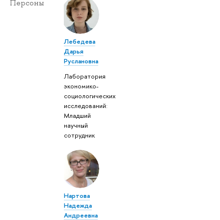
Персоны
Лебедева
Дарья
Руслановна
Лаборатория
экономико-
социологических
исследований:
Младший
научный
сотрудник
Нартова
Надежда
Андреевна