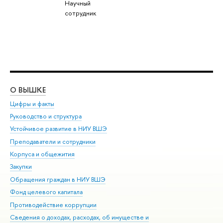
Научный
сотрудник
О ВЫШКЕ
ОБ
Цифры и факты
Ли
Руководство и структура
Дов
Устойчивое развитие в НИУ ВШЭ
Ол
Преподаватели и сотрудники
При
Корпуса и общежития
Вы
Закупки
При
Обращения граждан в НИУ ВШЭ
Ас
Фонд целевого капитала
До
Противодействие коррупции
Цен
Сведения о доходах, расходах, об имуществе и
Би