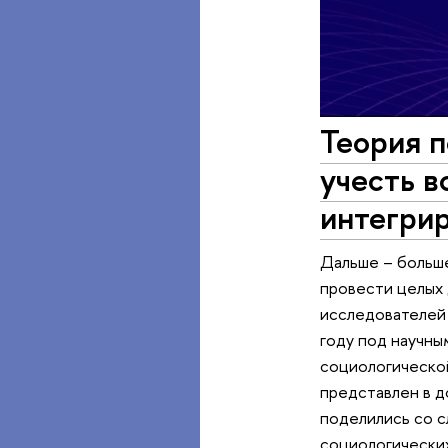
Теория п
учесть в
интегри
Дальше – больше
провести целых 
исследователей 
году под научны
социологической
представлен в д
поделились со с
социологических