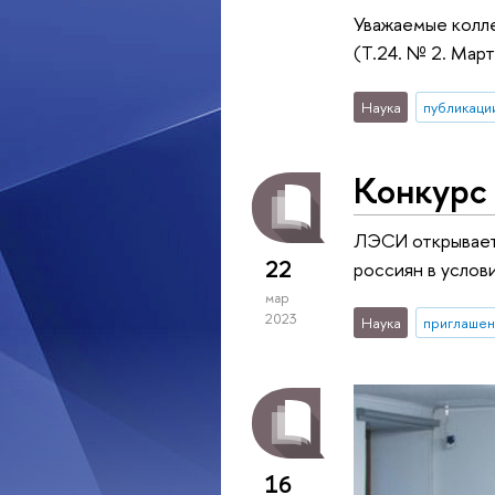
Уважаемые колле
(Т.24. № 2. Март
Наука
публикаци
Конкурс 
ЛЭСИ открывает 
22
россиян в услови
мар
2023
Наука
приглашен
16