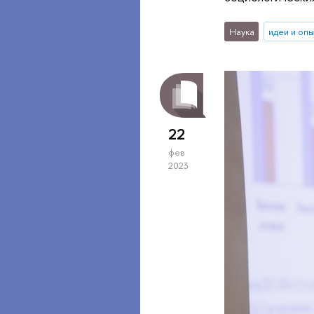
Наука
идеи и оп
22
фев
2023