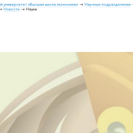
й университет «Высшая школа экономики»
Научные подразделения
Новости
Наука