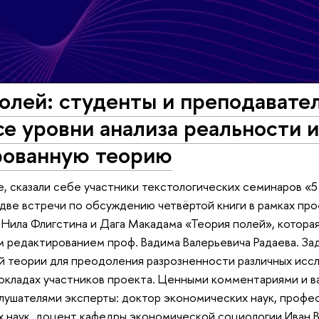
олей: студенты и преподавател
се уровни анализа реальности и
рованную теорию
, сказали себе участники текстологических семинаров «5
две встречи по обсуждению четвёртой книги в рамках про
Нила Флигстина и Дага Макадама «Теория полей», которая
м редактированием проф. Вадима Валерьевича Радаева. За
 теории для преодоления разрозненности различных иссл
окладах участников проекта. Ценными комментариями и 
лушателями эксперты: доктор экономических наук, профес
 наук, доцент кафедры экономической социологии Иван 