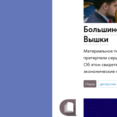
Большинс
Вышки
Материальное по
претерпели серь
Об этом свидете
экономические п
Наука
дискуссии