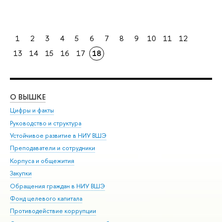
1
2
3
4
5
6
7
8
9
10
11
12
13
14
15
16
17
18
О ВЫШКЕ
ОБ
Цифры и факты
Ли
Руководство и структура
Дов
Устойчивое развитие в НИУ ВШЭ
Ол
Преподаватели и сотрудники
При
Корпуса и общежития
Вы
Закупки
При
Обращения граждан в НИУ ВШЭ
Ас
Фонд целевого капитала
До
Противодействие коррупции
Цен