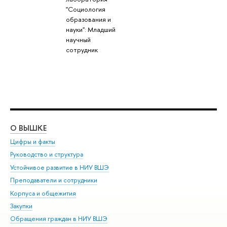
"Социология
образования и
науки": Младший
научный
сотрудник
О ВЫШКЕ
ОБ
Цифры и факты
Ли
Руководство и структура
Дов
Устойчивое развитие в НИУ ВШЭ
Ол
Преподаватели и сотрудники
При
Корпуса и общежития
Вы
Закупки
При
Обращения граждан в НИУ ВШЭ
Ас