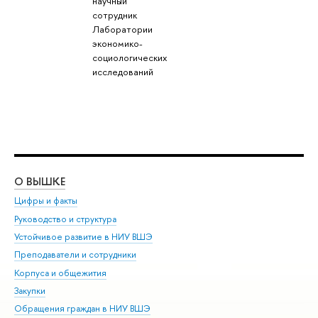
научный
сотрудник
Лаборатории
экономико-
социологических
исследований
О ВЫШКЕ
ОБ
Цифры и факты
Ли
Руководство и структура
Дов
Устойчивое развитие в НИУ ВШЭ
Ол
Преподаватели и сотрудники
При
Корпуса и общежития
Вы
Закупки
При
Обращения граждан в НИУ ВШЭ
Ас