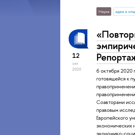
Наука
идеи и оп
«Повтор
эмпириче
Репорта
12
окт
2020
6 октября 2020 
готовящейся к п
правоприменения
правоприменения
Соавторами исс
правовым исслед
Европейского ун
экономических 
экономико-соци