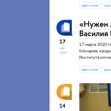
идеи и опыт
про
«Нужен 
Василия
17
17 марта 2020 г
мар
Ключарев, канд
2020
Института когни
идеи и опыт
дис
14