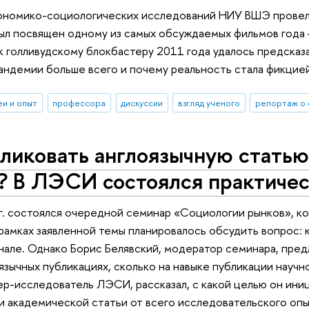
ономико-социологических исследований НИУ ВШЭ провел
был посвящен одному из самых обсуждаемых фильмов год
 голливудскому блокбастеру 2011 года удалось предсказ
андемии больше всего и почему реальность стала фикцие
еи и опыт
профессора
дискуссии
взгляд ученого
репортаж о
ликовать англоязычную статью
? В ЛЭСИ состоялся практичес
г. состоялся очередной семинар «Социологии рынков», к
рамках заявленной темы планировалось обсудить вопрос: к
але. Однако Борис Белявский, модератор семинара, пре
оязычных публикациях, сколько на навыке публикации научн
ер-исследователь ЛЭСИ, рассказал, с какой целью он ин
и академической статьи от всего исследовательского опы