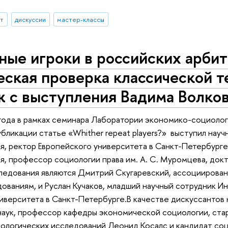
ыт
дискуссии
мастер-классы
ные игроки в российских арби
ская проверка классической т
ж с выступления Вадима Волко
года в рамках семинара Лаборатории экономико-социолог
убликации статье «Whither repeat players?» выступил нау
, ректор Европейского университета в Санкт-Петербурге
, профессор социологии права им. А. С. Муромцева, докт
ледования являются Дмитрий Скугаревский, ассоцииров
ованиям, и Руслан Кучаков, младший научный сотрудник 
иверситета в Санкт-Петербурге.В качестве дискуссантов 
наук, профессор кафедры экономической социологии, ста
ологических исследований Леонид Косалс и кандидат соц