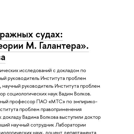
тражных судах:
еории М. Галантера».
ва
ических исследований с докладом по
чный руководитель Института проблем
, научный руководитель Института проблем
ор социологических наук Вадим Волков.
анный профессор ПАО «МТС» по эмпирико-
Института проблем правоприменения
к докладу Вадима Волкова выступили доктор
рший научный сотрудник Лаборатории
иологических наук, доцент департамента