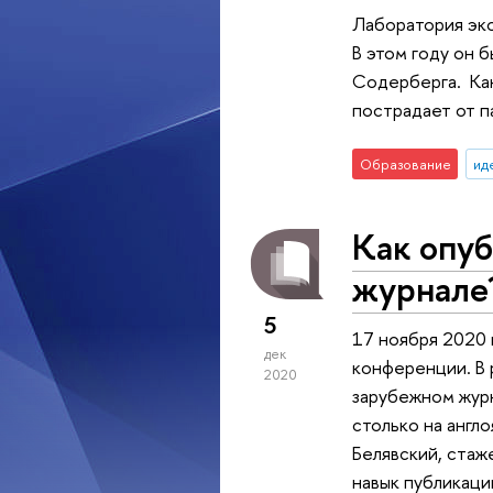
Лаборатория эк
В этом году он 
Содерберга. Как
пострадает от п
Образование
ид
Как опуб
журнале
5
17 ноября 2020 
дек
конференции. В 
2020
зарубежном журн
столько на англ
Белявский, стаж
навык публикаци