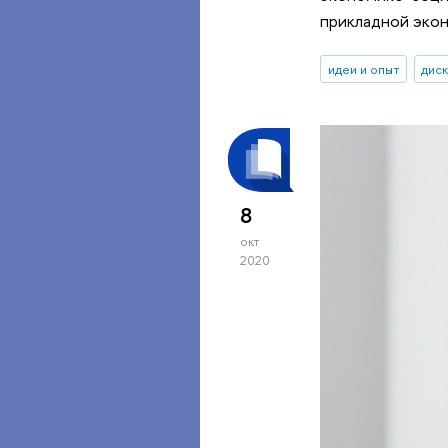
прикладной экон
идеи и опыт
дис
8
окт
2020