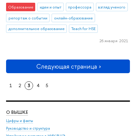
Образование
идеи и опыт
профессора
взгляд ученого
репортаж о событии
онлайн-образование
дополнительное образование
Teach for HSE
26 января 2021
Следующая страница
1
2
3
4
5
О ВЫШКЕ
ОБ
Цифры и факты
Ли
Руководство и структура
Дов
Устойчивое развитие в НИУ ВШЭ
Ол