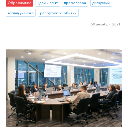
Образование
идеи и опыт
профессора
дискуссии
взгляд ученого
репортаж о событии
30 декабря 2021