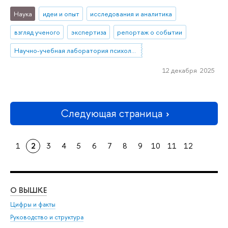
Наука
идеи и опыт
исследования и аналитика
взгляд ученого
экспертиза
репортаж о событии
Научно-учебная лаборатория психологии социального неравенства
12 декабря 2025
Следующая страница
1
2
3
4
5
6
7
8
9
10
11
12
О ВЫШКЕ
ОБ
Цифры и факты
Ли
Руководство и структура
Дов