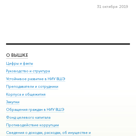
31 октября 2019
О ВЫШКЕ
ОБ
Цифры и факты
Ли
Руководство и структура
Дов
Устойчивое развитие в НИУ ВШЭ
Ол
Преподаватели и сотрудники
При
Корпуса и общежития
Вы
Закупки
При
Обращения граждан в НИУ ВШЭ
Ас
Фонд целевого капитала
До
Противодействие коррупции
Цен
Сведения о доходах, расходах, об имуществе и
Би