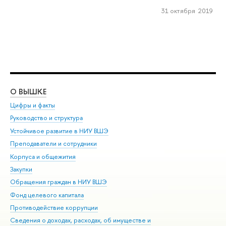
31 октября 2019
О ВЫШКЕ
ОБ
Цифры и факты
Ли
Руководство и структура
Дов
Устойчивое развитие в НИУ ВШЭ
Ол
Преподаватели и сотрудники
При
Корпуса и общежития
Вы
Закупки
При
Обращения граждан в НИУ ВШЭ
Ас
Фонд целевого капитала
До
Противодействие коррупции
Цен
Сведения о доходах, расходах, об имуществе и
Би