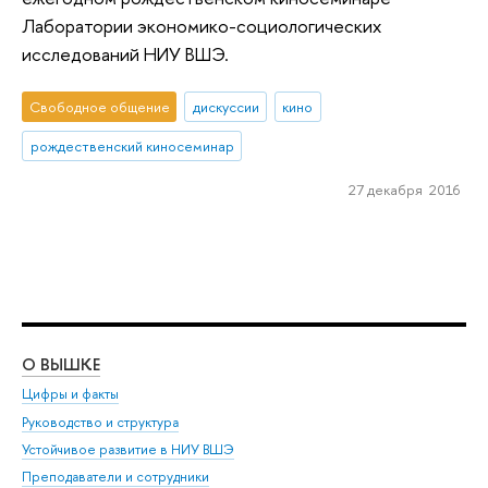
Лаборатории экономико-социологических
исследований НИУ ВШЭ.
Свободное общение
дискуссии
кино
рождественский киносеминар
27 декабря 2016
О ВЫШКЕ
ОБ
Цифры и факты
Ли
Руководство и структура
Дов
Устойчивое развитие в НИУ ВШЭ
Ол
Преподаватели и сотрудники
При