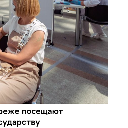
 реже посещают
сударству