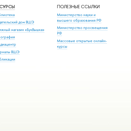
ЕСУРСЫ
ПОЛЕЗНЫЕ ССЫЛКИ
блиотека
Министерство науки и
высшего образования РФ
дательский дом ВШЭ
Министерство просвещения
ижный магазин «БукВышка»
РФ
пография
Массовые открытые онлайн-
диацентр
курсы
рналы ВШЭ
бликации