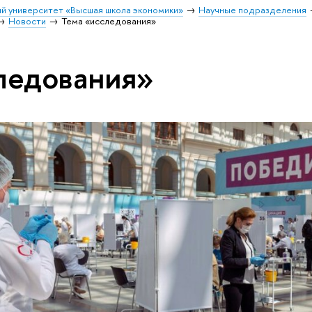
й университет «Высшая школа экономики»
Научные подразделения
Новости
Тема «исследования»
ледования»