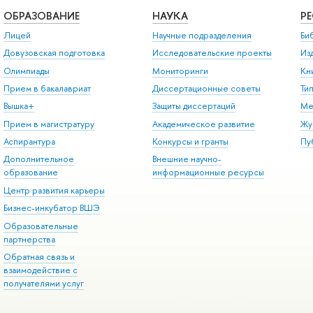
ОБРАЗОВАНИЕ
НАУКА
Р
Лицей
Научные подразделения
Би
Довузовская подготовка
Исследовательские проекты
Из
Олимпиады
Мониторинги
Кн
Прием в бакалавриат
Диссертационные советы
Ти
Вышка+
Защиты диссертаций
Ме
Прием в магистратуру
Академическое развитие
Жу
Аспирантура
Конкурсы и гранты
Пу
Дополнительное
Внешние научно-
образование
информационные ресурсы
Центр развития карьеры
Бизнес-инкубатор ВШЭ
Образовательные
партнерства
Обратная связь и
взаимодействие с
получателями услуг