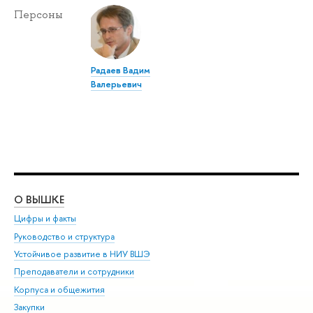
Персоны
Радаев Вадим
Валерьевич
О ВЫШКЕ
ОБ
Цифры и факты
Ли
Руководство и структура
Дов
Устойчивое развитие в НИУ ВШЭ
Ол
Преподаватели и сотрудники
При
Корпуса и общежития
Вы
Закупки
При