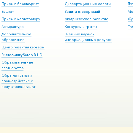
Прием в бакалавриат
Диссертационные советы
Ти
Вышка+
Защиты диссертаций
Ме
Прием в магистратуру
Академическое развитие
Жу
Аспирантура
Конкурсы и гранты
Пу
Дополнительное
Внешние научно-
образование
информационные ресурсы
Центр развития карьеры
Бизнес-инкубатор ВШЭ
Образовательные
партнерства
Обратная связь и
взаимодействие с
получателями услуг