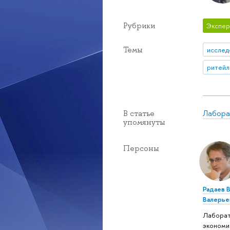
Рубрики
Экспер
Темы
исслед
ритей
Лабора
В статье
упомянуты
Персоны
Радаев 
Валерье
Лабора
экономи