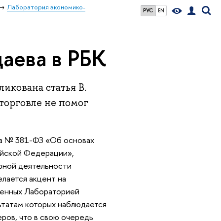
Лаборатория экономико-
РУС
EN
даева в РБК
ликована статья В.
торговле не помог
на № 381-ФЗ «Об основах
ийской Федерации»,
орной деятельности
елается акцент на
денных Лабораторией
ьтатам которых наблюдается
ров, что в свою очередь