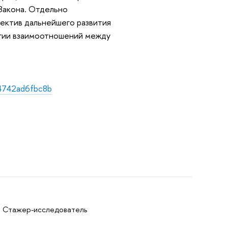
Закона. Отдельно
пектив дальнейшего развития
егии взаимоотношений между
94742ad6fbc8b
: Стажер-исследователь