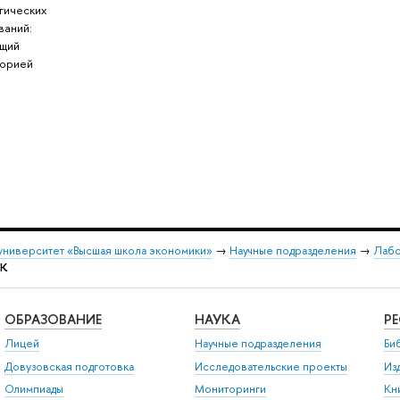
гических
ваний:
щий
орией
университет «Высшая школа экономики»
→
Научные подразделения
→
Лабо
БК
ОБРАЗОВАНИЕ
НАУКА
Р
Лицей
Научные подразделения
Би
Довузовская подготовка
Исследовательские проекты
Из
Олимпиады
Мониторинги
Кн