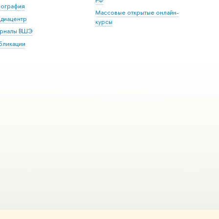
РФ
пография
Массовые открытые онлайн-
диацентр
курсы
рналы ВШЭ
бликации