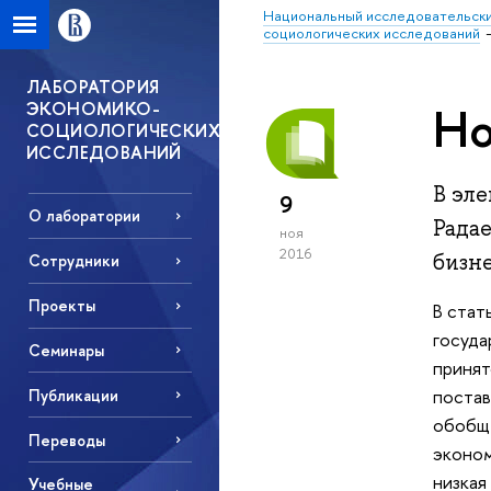
Национальный исследовательски
социологических исследований
ЛАБОРАТОРИЯ
ЭКОНОМИКО-
Но
СОЦИОЛОГИЧЕСКИХ
ИССЛЕДОВАНИЙ
В эле
9
О лаборатории
Рада
ноя
2016
бизне
Сотрудники
Проекты
В стат
госуда
Семинары
принят
постав
Публикации
обобще
Переводы
эконом
низкая
Учебные