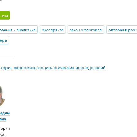
тиза
ования и аналитика
экспертиза
закон о торговле
леры
тория экономико-социологических исследований
Вадим
вич
тория
ко-