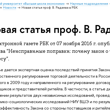
й университет «Высшая школа экономики»
Научные подразделения
Новости
Новая статья проф. В. Радаева в РБК
вая статья проф. В. Ра
ктронной газете РБК от 07 ноября 2016 г. опуб
ева
"Неисправимые поправки: почему закон о 
су".
ье дается экспертная оценка последствий принятия Зако
рственного регулирования торговой деятельности в Росс
ого в 2009 году и направленного на регулирование догов
щиков и представителей ритейла. В частности, в статье д
нии результатов двух независимых исследований, прове
ико-социологических исследований НИУ ВШЭ и по резул
 эффективность Закона со стороны поставщиков и ритейле