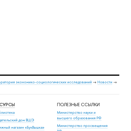
ратория экономико-социологических исследований
→
Новости
→
ЕСУРСЫ
ПОЛЕЗНЫЕ ССЫЛКИ
блиотека
Министерство науки и
высшего образования РФ
дательский дом ВШЭ
Министерство просвещения
ижный магазин «БукВышка»