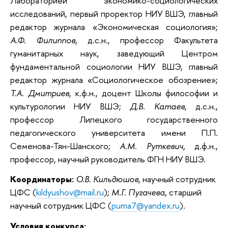
Лабораторией экономико-социологических
исследований, первый проректор НИУ ВШЭ, главный
редактор журнала «Экономическая социология»;
А.Ф. Филиппов
, д.с.н., профессор Факультета
гуманитарных наук, заведующий Центром
фундаментальной социологии НИУ ВШЭ, главный
редактор журнала «Социологическое обозрение»;
Т.А. Дмитриев
, к.ф.н., доцент Школы философии и
культурологии НИУ ВШЭ;
Д.В. Катаев
, д.с.н.,
профессор Липецкого государственного
педагогического университета имени П.П.
Семенова-Тян-Шанского;
А.М. Руткевич
, д.ф.н.,
профессор, научный руководитель ФГН НИУ ВШЭ.
Координаторы:
О.В. Кильдюшов
, научный сотрудник
ЦФС (
kildyushov@mail.ru
);
М.Г. Пугачева
, старший
научный сотрудник ЦФС (
puma7@yandex.ru
).
Условия конкурса: