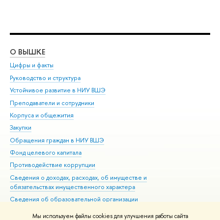
О ВЫШКЕ
ОБ
Цифры и факты
Ли
Руководство и структура
Дов
Устойчивое развитие в НИУ ВШЭ
Ол
Преподаватели и сотрудники
При
Корпуса и общежития
Вы
Закупки
При
Обращения граждан в НИУ ВШЭ
Ас
Фонд целевого капитала
До
Противодействие коррупции
Цен
Сведения о доходах, расходах, об имуществе и
Би
обязательствах имущественного характера
Об
Сведения об образовательной организации
Обр
Людям с ограниченными возможностями здоровья
Мы используем файлы cookies для улучшения работы сайта