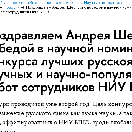
й университет «Высшая школа экономики»
Научные подразделения
Новости
Поздравляем Андрея Шевчука с победой в научной номи
абот сотрудников НИУ ВШЭ
здравляем Андрея Ше
бедой в научной номи
нкурса лучших русско
учных и научно-попул
бот сотрудников НИУ
урс проводится уже второй год. Цель конкурс
ижение русского языка как языка науки, а т
т, аффилированных с НИУ ВШЭ, среди глобал
тории.