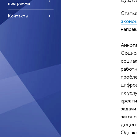
программы
Стать
Контакты
эконо
направ
Аннота
Социол
социал
работн
пробле
цифров
их усл
креати
задачи
законо
децент
Однако