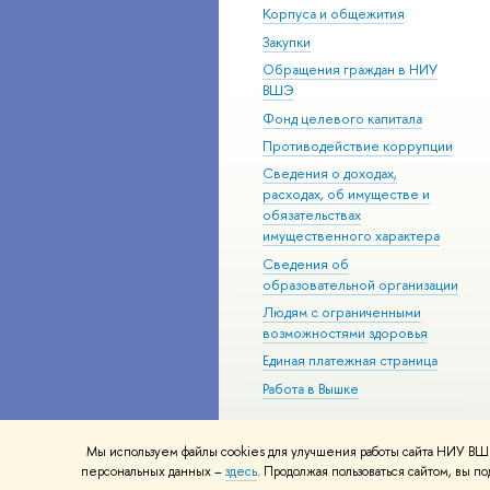
Корпуса и общежития
Закупки
Обращения граждан в НИУ
ВШЭ
Фонд целевого капитала
Противодействие коррупции
Сведения о доходах,
расходах, об имуществе и
обязательствах
имущественного характера
Сведения об
образовательной организации
Людям с ограниченными
возможностями здоровья
Единая платежная страница
Работа в Вышке
Мы используем файлы cookies для улучшения работы сайта НИУ ВШЭ
© НИУ ВШЭ 1993–2026
Адреса и к
персональных данных –
здесь
. Продолжая пользоваться сайтом, вы 
Шрифты HSE Sans и HSE Slab разра