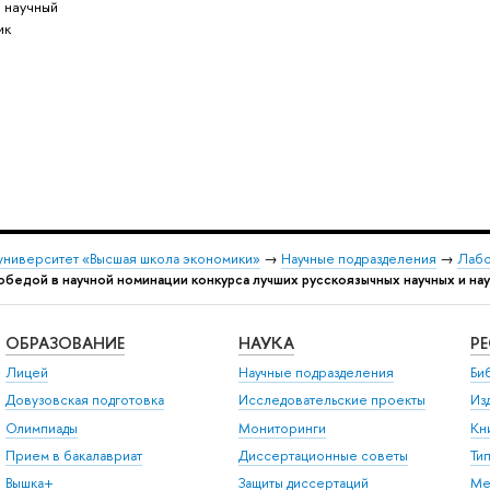
 научный
ик
университет «Высшая школа экономики»
→
Научные подразделения
→
Лабо
бедой в научной номинации конкурса лучших русскоязычных научных и н
ОБРАЗОВАНИЕ
НАУКА
Р
Лицей
Научные подразделения
Би
Довузовская подготовка
Исследовательские проекты
Из
Олимпиады
Мониторинги
Кн
Прием в бакалавриат
Диссертационные советы
Ти
Вышка+
Защиты диссертаций
Ме