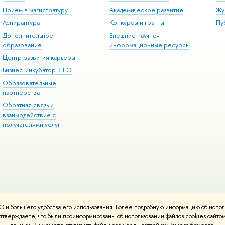
Прием в магистратуру
Академическое развитие
Жу
Аспирантура
Конкурсы и гранты
Пу
Дополнительное
Внешние научно-
образование
информационные ресурсы
Центр развития карьеры
Бизнес-инкубатор ВШЭ
Образовательные
партнерства
Обратная связь и
взаимодействие с
получателями услуг
 и большего удобства его использования. Более подробную информацию об испол
онтакты
Условия использования материалов
Политика конфиденциальност
подтверждаете, что были проинформированы об использовании файлов cookies сай
ботаны в
Школе дизайна НИУ ВШЭ