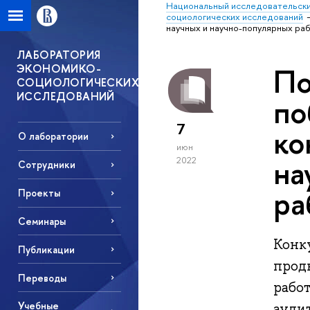
Национальный исследовательски
социологических исследований
научных и научно-популярных р
ЛАБОРАТОРИЯ
ЭКОНОМИКО-
По
СОЦИОЛОГИЧЕСКИХ
ИССЛЕДОВАНИЙ
по
7
ко
О лаборатории
июн
на
2022
Сотрудники
ра
Проекты
Семинары
Конк
Публикации
продв
Переводы
рабо
Учебные
ауди