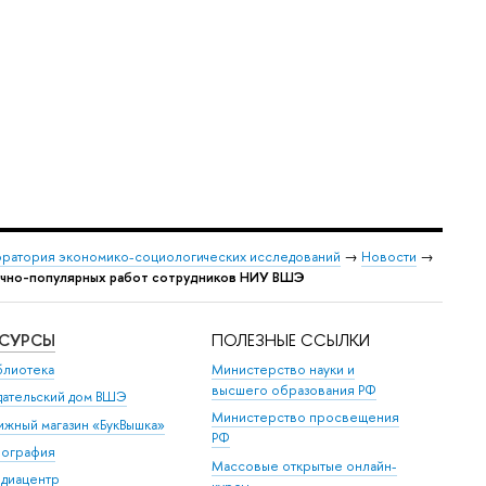
ратория экономико-социологических исследований
→
Новости
→
аучно-популярных работ сотрудников НИУ ВШЭ
ЕСУРСЫ
ПОЛЕЗНЫЕ ССЫЛКИ
блиотека
Министерство науки и
высшего образования РФ
дательский дом ВШЭ
Министерство просвещения
ижный магазин «БукВышка»
РФ
пография
Массовые открытые онлайн-
диацентр