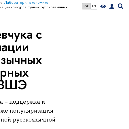
Лаборатория экономико-
РУС
EN
нации конкурса лучших русскоязычных
вчука с
нации
язычных
ярных
 ВШЭ
а – поддержка и
акже популяризация
ьной русскоязычной