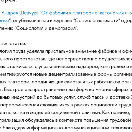
я
Андрея Шевчука
"
От фабрики к платформе: автономия и 
мике
", опубликованная в журнале "
Социология власти" оде
лению "Социология и демография".
ция статьи:
огия труда уделяла пристальное внимание фабрике и офис
ьного пространства, где непосредственно осуществлялся
ик сталкивался с управленческим надзором, контролем и в
матизируются новые децентрализованные формы организа
ых платформ, соединяющих самозанятых работников с за
уг. Быстрое распространение платформ во многих сферах э
вных индустрий до бытовых услуг, служб такси и доставки)
 переосмысления сложившихся в рамках социологии труда
дательства и моделей социальной политики. Как правило,
рализация обсуждалась в контексте повышения трудовой
 благодаря информационно-коммуникационным технолог