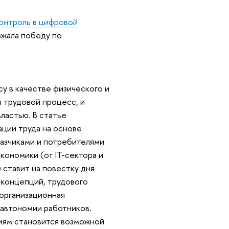
контроль в цифровой
ржала победу по
у в качестве физического и
 трудовой процесс, и
ластью. В статье
ции труда на основе
казчиками и потребителями
кономики (от IT-сектора и
 ставит на повестку дня
 концепций, трудового
 организационная
 автономии работников.
иям становится возможной