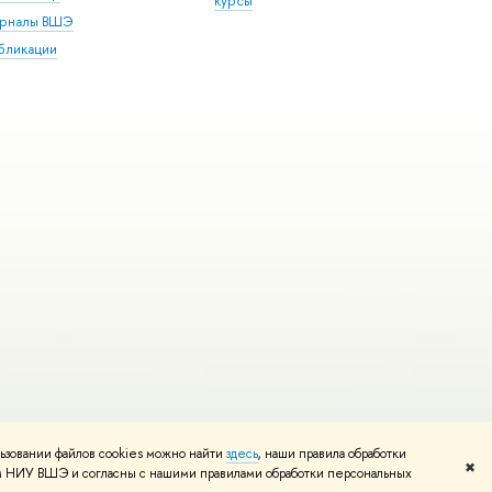
курсы
рналы ВШЭ
бликации
ьзовании файлов cookies можно найти
здесь
, наши правила обработки
и
Карта сайта
Редактору
✖
том НИУ ВШЭ и согласны с нашими правилами обработки персональных