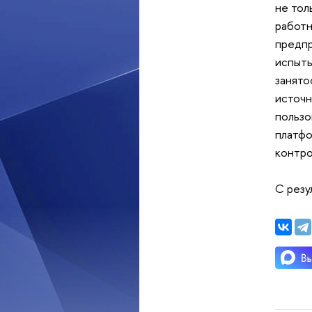
не тол
работн
предпр
испыты
занято
источн
пользо
платфо
контро
С резу