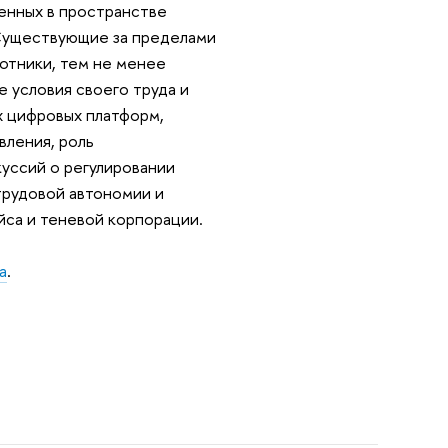
енных в пространстве
 Существующие за пределами
ботники, тем не менее
 условия своего труда и
х цифровых платформ,
вления, роль
куссий о регулировании
трудовой автономии и
йса и теневой корпорации.
а
.