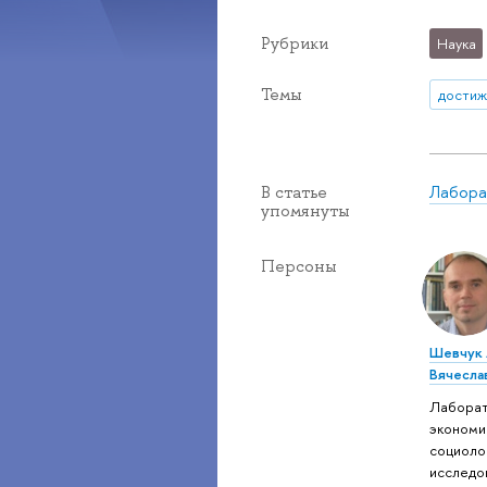
Рубрики
Наука
Темы
достиж
Лабора
В статье
упомянуты
Персоны
Шевчук
Вячесла
Лабора
экономи
социоло
исследо