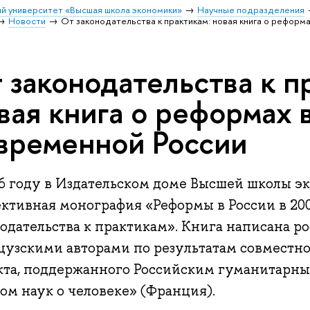
й университет «Высшая школа экономики»
Научные подразделения
Новости
От законодательства к практикам: новая книга о реформ
 законодательства к п
вая книга о реформах 
временной России
16 году в Издательском доме Высшей школы 
ктивная монография «Реформы в России в 200
нодательства к практикам». Книга написана р
цузскими авторами по результатам совместно
кта, поддержанного Российским гуманитарн
ом наук о человеке» (Франция).