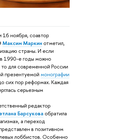
и 16 ноября, соавтор
Э
Максим Маркин
отметил,
изацию страны. И если
 в 1990-е годы можно
 то для современной России
кой презентуемой
монографии
до сих пор реформах. Каждая
верглась серьезным
ветственный редактор
етлана Барсукова
обратила
рагизма», а переход
представлен в позитивном
аслевых лоббистов. Особенно