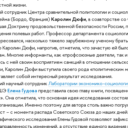
тной жизни.
й сотрудник Центра сравнительной политологии и социо
ейма (Бордо, Франция)
Каролин Дюфи
, в соавторстве с
шая Доктрину продовольственной безопасности России, 
дения полевых работ. Профессор департамента социоло
ресовался, насколько тяжело зарубежному ученому брать
 Каролин Дюфи, напротив, отметила, что зачастую ей был
ам. Многие информанты, как «профсоюзные деятели, так и
сь с ней своим восприятием санкций в отношении сельско
и, Каролин Дюфи выступила своего рода «политическим м
авляет собой интересный результат исследования.
ий научный сотрудник
Лаборатории экономико-социологи
ВШЭ
Елена Гудова
представила свою главу книги, посвяще
». Она отметила, что основная идея исследования состоя
рганизации. Именно поэтому для автора столь важно погр
ст – с момента распада Советского Союза до наших дней.
афического исследования Елены Гудовой позволяют зафик
аправленность изменений, а отсутствие единого видения 