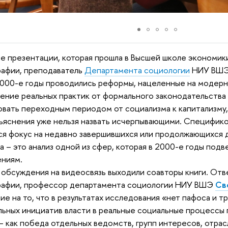
ле презентации, которая прошла в Высшей школе экономик
афии, преподаватель
Департамента социологии
НИУ ВШ
2000-е годы проводились реформы, нацеленные на модерн
ение реальных практик от формального законодательства
вать переходным периодом от социализма к капитализму,
ъяснения уже нельзя назвать исчерпывающими. Специфи
ся фокус на недавно завершившихся или продолжающихся 
ва – это анализ одной из сфер, которая в 2000-е годы под
ениям.
 обсуждения на видеосвязь выходили соавторы книги. От
рафии, профессор департамента социологии НИУ ВШЭ
Св
ие на то, что в результатах исследования «нет пафоса и т
ьных инициатив власти в реальные социальные процессы 
– как победа отдельных ведомств, групп интересов, отр