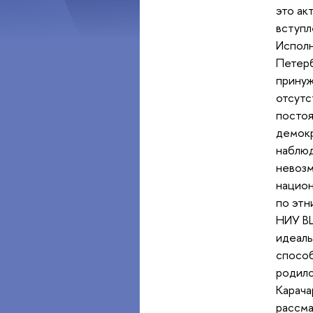
это ак
вступл
Исполн
Петер
принуж
отсутс
постоя
демокр
наблюд
невозм
национ
по этн
НИУ 
идеаль
способ
родилс
Карача
рассма