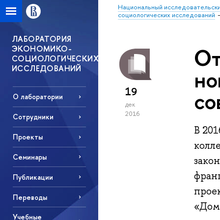
Национальный исследовательски
социологических исследований
ЛАБОРАТОРИЯ
ЭКОНОМИКО-
От
СОЦИОЛОГИЧЕСКИХ
ИССЛЕДОВАНИЙ
но
19
со
О лаборатории
дек
2016
Сотрудники
В 20
Проекты
колле
Семинары
зако
фран
Публикации
прое
Переводы
«Дом
Учебные