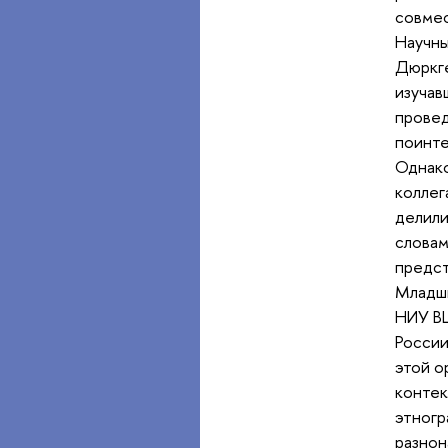
совмес
Научны
Дюркг
изучав
прове
поинте
Однако
коллег
делили
словам
предст
Младш
НИУ 
России
этой о
контек
этногр
разнон