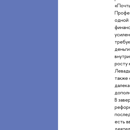
«Почты
Профес
одной 
финанс
усилен
требую
деньги
внутри
росту 
Левад
также 
далека
дополн
В заве
реформ
послед
есть в
деятел