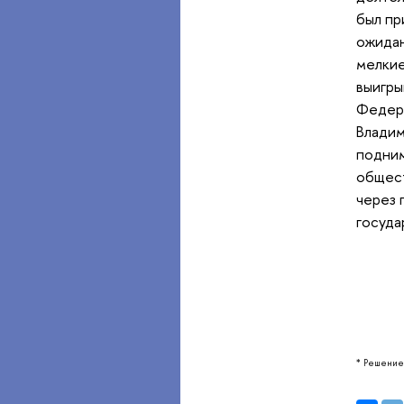
был пр
ожидан
мелкие
выигры
Федера
Владим
подним
общест
через 
госуда
* Решение