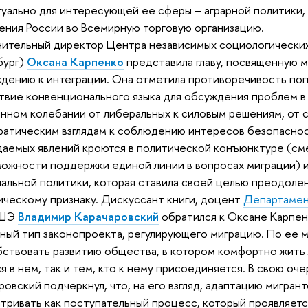
туально для интересующей ее сферы – аграрной политики, 
ения России во Всемирную торговую организацию.
ительный директор Центра независимых социологических
бург)
Оксана Карпенко
представила главу, посвященную 
дению к интеграции. Она отметила противоречивость поп
твие конвенционального языка для обсуждения проблем в 
нном колебании от либеральных к силовым решениям, от 
атическим взглядам к соблюдению интересов безопаснос
аемых явлений кроются в политической конъюнктуре (см
ожности поддержки единой линии в вопросах миграции) 
альной политики, которая ставила своей целью преодоле
ическому признаку. Дискуссант книги, доцент
Департамен
ВШЭ
Владимир Карачаровский
обратился к Оксане Карпен
ный тип законопроекта, регулирующего миграцию. По ее 
ствовать развитию общества, в котором комфортно жить л
я в нем, так и тем, кто к нему присоединяется. В свою оч
ровский подчеркнул, что, на его взгляд, адаптацию мигран
тривать как поступательный процесс, который проявляетс