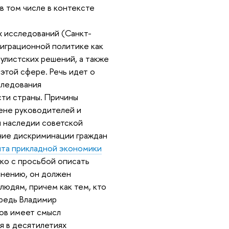
в том числе в контексте
 исследований (Санкт-
миграционной политике как
улистских решений, а также
этой сфере. Речь идет о
следования
ти страны. Причины
ене руководителей и
и наследии советской
ние дискриминации граждан
та прикладной экономики
ко с просьбой описать
мнению, он должен
юдям, причем как тем, кто
ередь Владимир
тов имеет смысл
я в десятилетиях