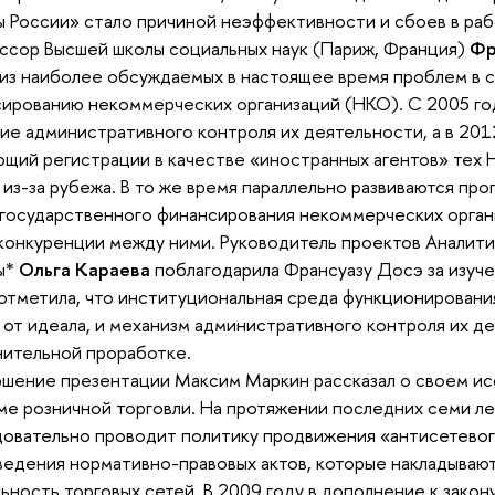
 России» стало причиной неэффективности и сбоев в раб
сор Высшей школы социальных наук (Париж, Франция)
Фр
из наиболее обсуждаемых в настоящее время проблем в 
ированию некоммерческих организаций (НКО). С 2005 го
ие административного контроля их деятельности, а в 2012
щий регистрации в качестве «иностранных агентов» тех 
 из-за рубежа. В то же время параллельно развиваются пр
государственного финансирования некоммерческих органи
конкуренции между ними. Руководитель проектов Аналит
ы*
Ольга Караева
поблагодарила Франсуазу Досэ за изуче
отметила, что институциональная среда функционирования
 от идеала, и механизм административного контроля их д
ительной проработке.
ршение презентации Максим Маркин рассказал о своем и
е розничной торговли. На протяжении последних семи ле
овательно проводит политику продвижения «антисетевог
ведения нормативно-правовых актов, которые накладывают
ьность торговых сетей. В 2009 году в дополнение к зако