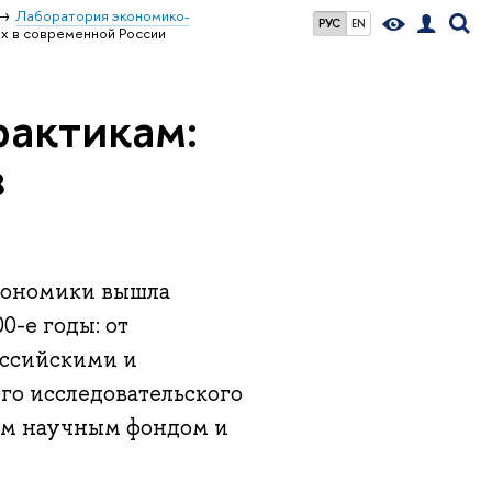
Лаборатория экономико-
РУС
EN
ах в современной России
рактикам:
в
экономики вышла
0-е годы: от
оссийскими и
го исследовательского
ым научным фондом и