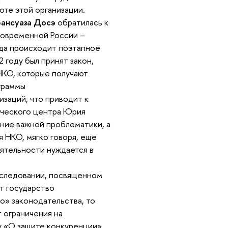
оте этой организации.
ансуаза Досэ
обратилась к
современной России –
да происходит поэтапное
 году был принят закон,
НКО, которые получают
ограммы
заций, что приводит к
ического центра Юрия
ние важной проблематики, а
 НКО, мягко говоря, еще
еятельности нуждается в
сследовании, посвященном
т государство
о» законодательства, то
 ограничения на
ну «О защите конкуренции»