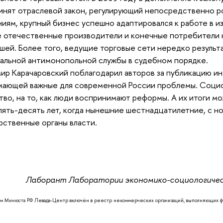
инят отраслевой закон, регулирующий непосредственно р
иям, крупный бизнес успешно адаптировался к работе в и
 отечественные производители и конечные потребители н
шей. Более того, ведущие торговые сети нередко резуль
льной антимонопольной службы в судебном порядке.
ир Карачаровский поблагодарил авторов за публикацию ин
ающей важные для современной России проблемы. Социо
во, на то, как люди воспринимают реформы. А их итоги м
пять-десять лет, когда нынешние шестнадцатилетние, с но
рственные органы власти.
Лаборант Лаборатории экономико-социологиче
м Минюста РФ Левада-Центр включён в реестр некоммерческих организаций, выполняющих фу