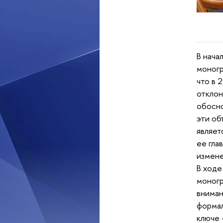
В нача
моногр
что в 
отклон
обосно
эти об
являет
ее гла
измен
В ходе
моног
вниман
формал
ключе 