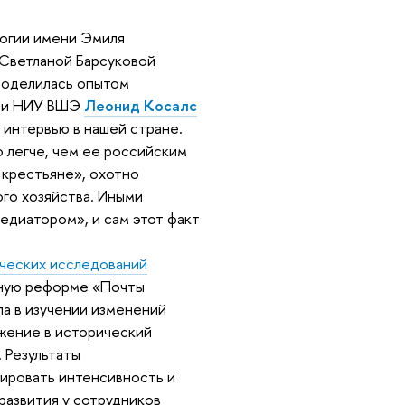
логии имени Эмиля
о Светланой Барсуковой
поделилась опытом
гии НИУ ВШЭ
Леонид Косалс
 интервью в нашей стране.
о легче, чем ее российским
 крестьяне», охотно
го хозяйства. Иными
едиатором», и сам этот факт
ческих исследований
нную реформе «Почты
ла в изучении изменений
ужение в исторический
 Результаты
сировать интенсивность и
развития у сотрудников