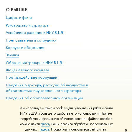
О ВЫШКЕ
ОБ
Цифры и факты
Ли
Руководство и структура
Дов
Устойчивое развитие в НИУ ВШЭ
Ол
Преподаватели и сотрудники
При
Корпуса и общежития
Вы
Закупки
При
Обращения граждан в НИУ ВШЭ
Ас
Фонд целевого капитала
До
Противодействие коррупции
Цен
Сведения о доходах, расходах, об имуществе и
Би
обязательствах имущественного характера
Об
Сведения об образовательной организации
Обр
Людям с ограниченными возможностями здоровья
Мы используем файлы cookies для улучшения работы сайта
Единая платежная страница
НИУ ВШЭ и большего удобства его использования. Более
подробную информацию об использовании файлов cookies
Работа в Вышке
можно найти
здесь
, наши правила обработки персональных
данных –
здесь
. Продолжая пользоваться сайтом, вы
✖