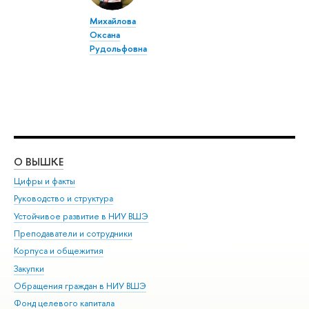
Михайлова
Оксана
Рудольфовна
О ВЫШКЕ
ОБ
Цифры и факты
Ли
Руководство и структура
Дов
Устойчивое развитие в НИУ ВШЭ
Ол
Преподаватели и сотрудники
При
Корпуса и общежития
Вы
Закупки
При
Обращения граждан в НИУ ВШЭ
Ас
Фонд целевого капитала
До