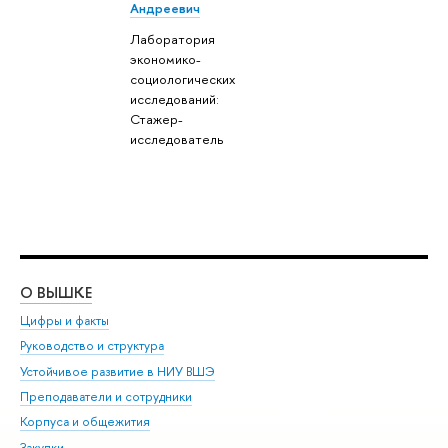
Андреевич
Лаборатория
экономико-
социологических
исследований:
Стажер-
исследователь
О ВЫШКЕ
ОБ
Цифры и факты
Ли
Руководство и структура
Дов
Устойчивое развитие в НИУ ВШЭ
Ол
Преподаватели и сотрудники
При
Корпуса и общежития
Вы
Закупки
При