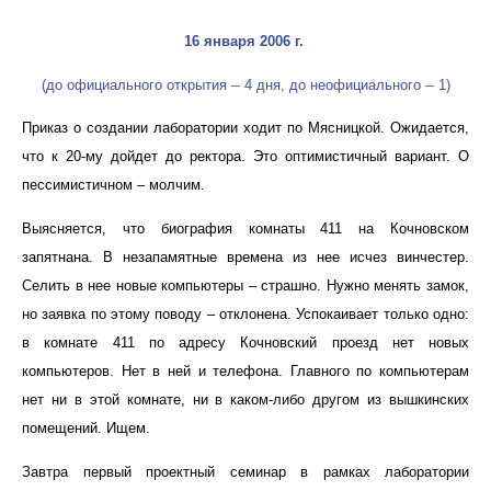
16 января 2006 г
.
–
–
(до официального открытия
4 дня, до неофициального
1)
Приказ о создании лаборатории ходит по Мясницкой. Ожидается,
что к 20-му дойдет до ректора. Это оптимистичный вариант. О
пессимистичном – молчим.
Выясняется, что биография комнаты 411 на Кочновском
запятнана. В незапамятные времена из нее исчез винчестер.
Селить в нее новые компьютеры – страшно. Нужно менять замок,
но заявка по этому поводу – отклонена. Успокаивает только одно:
в комнате 411 по адресу Кочновский проезд нет новых
компьютеров. Нет в ней и телефона. Главного по компьютерам
нет ни в этой комнате, ни в каком
-либо
другом из вышкинских
помещений. Ищем.
Завтра первый проектный семинар в рамках лаборатории