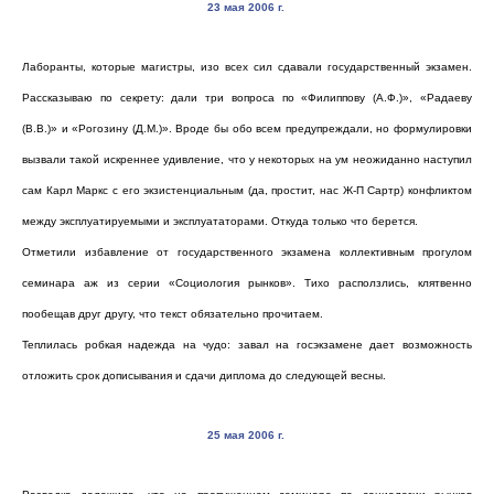
23 мая 2006 г
.
Лаборанты, которые магистры, изо всех сил сдавали государственный экзамен.
Рассказываю по секрету: дали три вопроса по «Филиппову (А.Ф.)», «Радаеву
(В.В.)» и «Рогозину (Д.М.)». Вроде бы обо всем предупреждали, но формулировки
вызвали такой искреннее удивление, что у некоторых на ум неожиданно наступил
сам Карл Маркс с его экзистенциальным (да, простит, нас Ж-П Сартр) конфликтом
между эксплуатируемыми и эксплуататорами. Откуда только что берется.
Отметили избавление от государственного экзамена коллективным прогулом
семинара аж из серии «Социология рынков». Тихо расползлись, клятвенно
пообещав друг другу, что текст обязательно прочитаем.
Теплилась робкая надежда на чудо: завал на госэкзамене дает возможность
отложить срок дописывания и сдачи диплома до следующей весны.
25 мая 2006 г
.