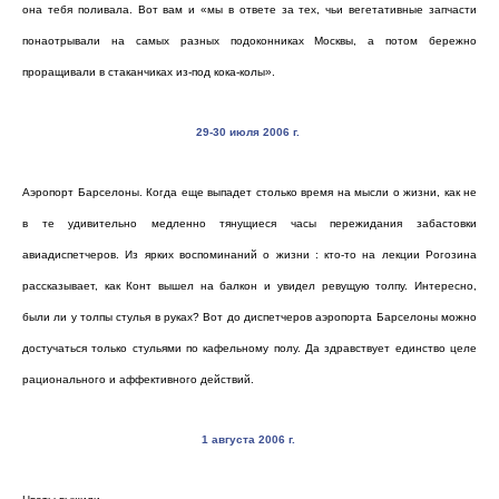
она тебя поливала. Вот вам и «мы в ответе за тех, чьи вегетативные запчасти
понаотрывали на самых разных подоконниках Москвы, а потом бережно
проращивали в стаканчиках из-под кока-колы».
29-30 июля 2006 г
.
Аэропорт Барселоны. Когда еще выпадет столько время на мысли о жизни, как не
в те удивительно медленно тянущиеся часы пережидания забастовки
авиадиспетчеров. Из ярких воспоминаний о жизни :
кто-то
на лекции Рогозина
рассказывает, как Конт вышел на балкон и увидел ревущую толпу. Интересно,
были ли у толпы стулья в руках? Вот до диспетчеров аэропорта Барселоны можно
достучаться только стульями по кафельному полу. Да здравствует единство целе
рационального и аффективного действий.
1 августа 2006 г
.