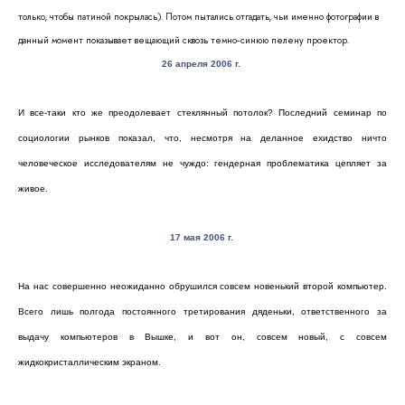
только, чтобы патиной покрылась). Потом пытались отгадать, чьи именно фотографии в
данный момент показывает вещающий сквозь темно-синюю пелену проектор.
26 апреля 2006 г
.
И все-таки кто же преодолевает стеклянный потолок? Последний семинар по
социологии рынков показал, что, несмотря на деланное ехидство ничто
человеческое исследователям не чуждо: гендерная проблематика цепляет за
живое.
17 мая 2006 г
.
На нас совершенно неожиданно обрушился совсем новенький второй компьютер.
Всего лишь полгода постоянного третирования дяденьки, ответственного за
выдачу компьютеров в Вышке, и вот он, совсем новый, с совсем
жидкокристаллическим экраном.