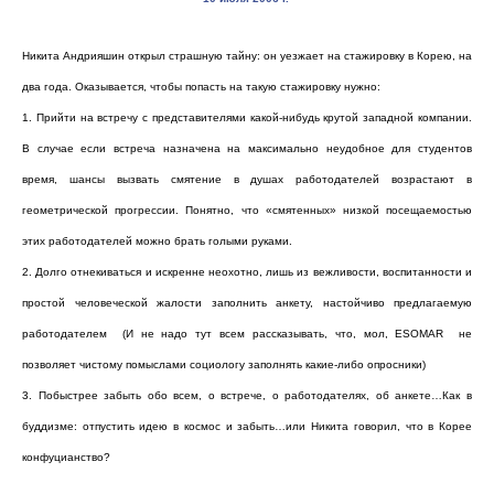
Никита Андрияшин открыл страшную тайну: он уезжает на стажировку в Корею, на
два года. Оказывается, чтобы попасть на такую стажировку нужно:
1.
Прийти на встречу с представителями какой-нибудь крутой западной компании.
В случае если встреча назначена на максимально неудобное для студентов
время, шансы вызвать смятение в душах работодателей возрастают в
геометрической прогрессии. Понятно, что «смятенных» низкой посещаемостью
этих работодателей можно брать голыми руками.
2.
Долго отнекиваться и искренне неохотно, лишь из вежливости, воспитанности и
простой человеческой жалости заполнить анкету, настойчиво предлагаемую
работодателем (И не надо тут в
сем
рассказывать, что, мол,
ESOMAR
не
позволяет чистому помыслами социологу заполнять какие-либо опросники)
3.
Побыстрее забыть обо всем, о встрече, о работодателях, об анкете…Как в
буддизме: отпустить идею в космос и забыть…или Никита говорил, что в Корее
конфуцианство?