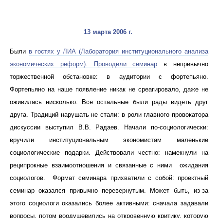
13 марта 2006 г.
Были
в гостях у ЛИА (Лаборатория институционального анализа
экономических реформ). Проводили семинар
в непривычно
торжественной обстановке: в аудитории с фортепьяно.
Фортепьяно на наше появление никак не среагировало, даже не
оживилась нисколько. Все остальные были рады видеть друг
друга. Традиций нарушать не стали: в роли главного провокатора
дискуссии выступил В.В. Радаев. Начали по-социологически:
вручили институциональным экономистам маленькие
социологические подарки. Действовали честно: намекнули на
реципрокные взаимоотношения и связанные с ними ожидания
социологов. Формат семинара прихватили с собой: проектный
семинар оказался привычно перевернутым. Может быть, из-за
этого социологи оказались более активными: сначала задавали
вопросы, потом воодушевились на откровенную критику, которую