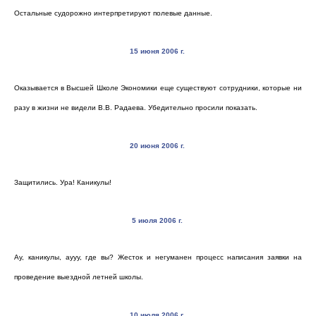
Остальные судорожно интерпретируют полевые данные.
15 июня 2006 г.
Оказывается в Высшей Школе Экономики еще существуют сотрудники, которые ни
разу в жизни не видели В.В. Радаева. Убедительно просили показать.
20 июня 2006 г.
Защитились. Ура! Каникулы!
5 июля 2006 г.
Ау, каникулы, аууу, где вы? Жесток и негуманен процесс написания заявки на
проведение выездной летней школы.
10 июля 2006 г.