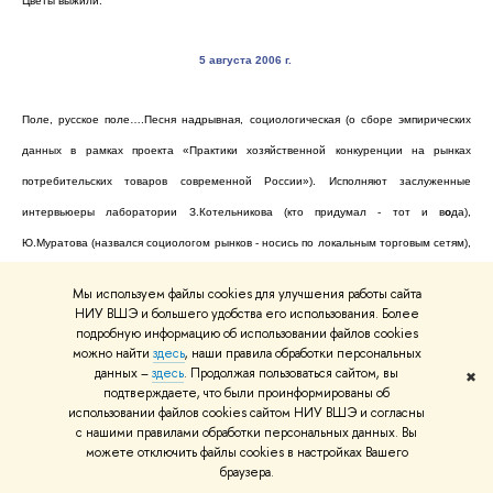
Цветы выжили.
5 августа 2006 г
.
Поле, русское поле….Песня надрывная, социологическая (о сборе эмпирических
данных в рамках проекта «Практики хозяйственной конкуренции на рынках
потребительских товаров современной России»). Исполняют заслуженные
интервьюеры лаборатории З.Котельникова (кто придумал - тот и в
о
да),
Ю.Муратова (назвался социологом рынков - носись по локальным торговым сетям),
Ю.Овчинникова (инициатива наказуема) и Е. Александрова (сама напросилась).
Мы используем файлы cookies для улучшения работы сайта
Интересно, что нужно вытворить, чтобы заслужить такое?
НИУ ВШЭ и большего удобства его использования. Более
подробную информацию об использовании файлов cookies
можно найти
здесь
, наши правила обработки персональных
10 августа 2006 г
.
данных –
здесь
. Продолжая пользоваться сайтом, вы
✖
подтверждаете, что были проинформированы об
использовании файлов cookies сайтом НИУ ВШЭ и согласны
Мы мечтаем о форуме.
с нашими правилами обработки персональных данных. Вы
можете отключить файлы cookies в настройках Вашего
браузера.
15 августа 2006 г
.