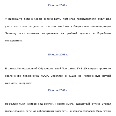
13 июля 2006 г.
«Приезжайте дети в Корею знания ваять, там злые преподаватели будут Вас
учить, спать вам не давать», - о том, как Никиту Андрияшина топ-менеджеры
Samsung
психологически настраивали на учебный процесс в Корейском
университете.
15 июля 2006 г
.
В рамках Инновационной Образовательной Программы ГУ-ВШЭ запущен проект по
озеленению подоконника ЛЭСИ. Заселяем в 411ую не испорченную наукой
живность…в горшках.
19 июля 2006 г.
Несколько тысяч метров над землей. Первая мысль: здравствуй, отпуск. Вторая
мысль: прощай, зеленая лаборантская живность, - я забыла попросить Вику, чтобы