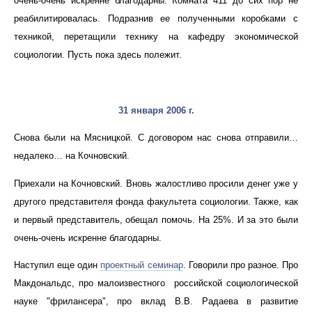
очень-очень искренне благодарны. Комната 411 до сих пор не
реабилитировалась. Подразнив ее полученными коробками с
техникой, перетащили технику на кафедру экономической
социологии. Пусть пока здесь полежит.
31 января 2006 г.
Снова были на Мясницкой. С договором нас снова отправили…
недалеко… на Кочновский.
Приехали на Кочновский. Вновь жалостливо просили денег уже у
другого представителя фонда факультета социологии. Также, как
и первый представитель, обещал помочь. На 25%. И за это были
очень-очень искренне благодарны.
Наступил еще один
проектный семинар
. Говорили про разное. Про
Макдональдс, про малоизвестного российской социологической
науке "фрилансера", про вклад В.В. Радаева в развитие