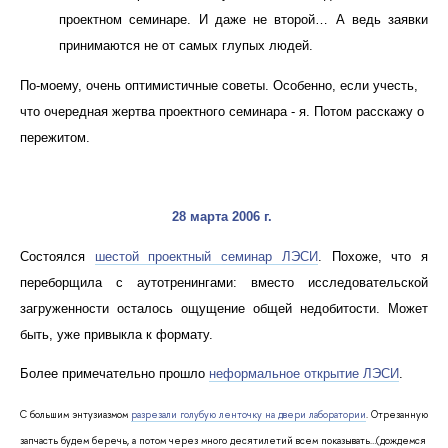
проектном семинаре. И даже не второй… А ведь заявки
принимаются не от самых глупых людей.
По-моему, очень оптимистичные советы. Особенно, если учесть,
что очередная жертва проектного семинара - я. Потом расскажу о
пережитом.
28 марта 2006 г.
Состоялся
шестой проектный семинар ЛЭСИ
. Похоже, что я
переборщила с аутотренингами: вместо исследовательской
загруженности осталось ощущение общей недобитости. Может
быть, уже привыкла к формату.
Более примечательно прошло
неформальное открытие ЛЭСИ
.
С большим энтузиазмом
разрезали голубую ленточку на двери лаборатории
. Отрезанную
запчасть будем беречь, а потом через много десятилетий всем показывать…(дождемся