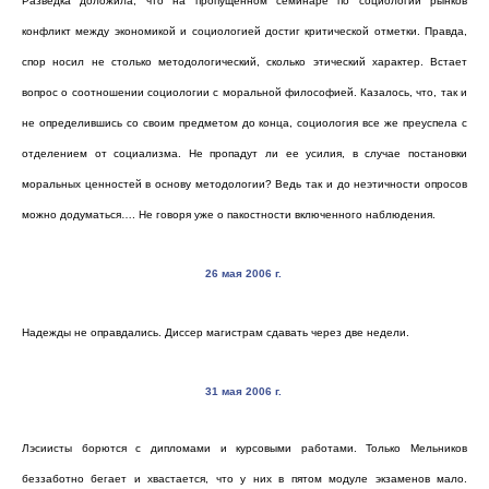
Разведка доложила, что на пропущенном семинаре по социологии рынков
конфликт между экономикой и социологией достиг критической отметки. Правда,
спор носил не столько методологический, сколько этический характер. Встает
вопрос о соотношении социологии с моральной философией. Казалось, что, так и
не определившись со своим предметом до конца, социология все же преуспела с
отделением от социализма. Не пропадут ли ее усилия, в случае постановки
моральных ценностей в основу методологии? Ведь так и до неэтичности опросов
можно додуматься…. Не говоря уже о пакостности включенного наблюдения.
26
м
ая 2006 г
.
Надежды не оправдались. Диссер магистрам сдавать через две недели.
31 мая 2006 г
.
Лэсиисты борются с дипломами и курсовыми работами. Только Мельников
беззаботно бегает и хвастается, что у них в пятом модуле экзаменов мало.