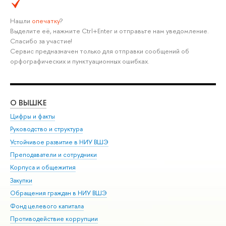
Нашли
опечатку
?
Выделите её, нажмите Ctrl+Enter и отправьте нам уведомление.
Спасибо за участие!
Сервис предназначен только для отправки сообщений об
орфографических и пунктуационных ошибках.
О ВЫШКЕ
ОБ
Цифры и факты
Ли
Руководство и структура
Дов
Устойчивое развитие в НИУ ВШЭ
Ол
Преподаватели и сотрудники
При
Корпуса и общежития
Вы
Закупки
При
Обращения граждан в НИУ ВШЭ
Ас
Фонд целевого капитала
До
Противодействие коррупции
Цен