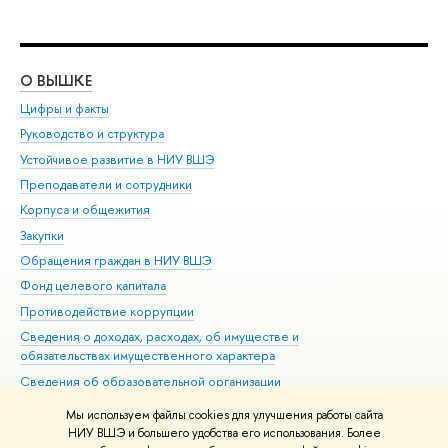
О ВЫШКЕ
ОБ
Цифры и факты
Ли
Руководство и структура
Дов
Устойчивое развитие в НИУ ВШЭ
Ол
Преподаватели и сотрудники
При
Корпуса и общежития
Вы
Закупки
При
Обращения граждан в НИУ ВШЭ
Ас
Фонд целевого капитала
До
Противодействие коррупции
Цен
Сведения о доходах, расходах, об имуществе и
Би
обязательствах имущественного характера
Об
Сведения об образовательной организации
Обр
Людям с ограниченными возможностями здоровья
Мы используем файлы cookies для улучшения работы сайта
Единая платежная страница
НИУ ВШЭ и большего удобства его использования. Более